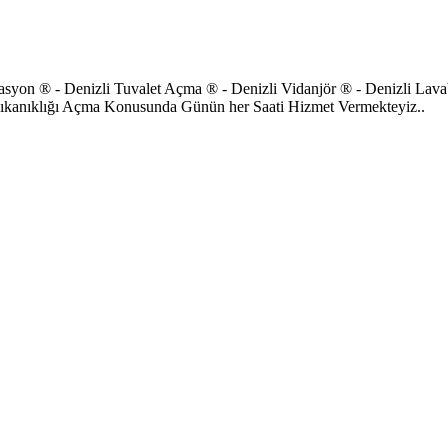
zasyon ® - Denizli Tuvalet Açma ® - Denizli Vidanjör ® - Denizli La
ıkanıklığı Açma Konusunda Günün her Saati Hizmet Vermekteyiz..