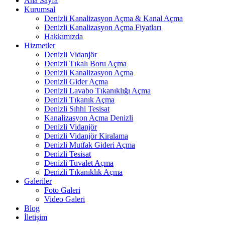
Ana Sayfa
Kurumsal
Denizli Kanalizasyon Açma & Kanal Açma
Denizli Kanalizasyon Açma Fiyatları
Hakkımızda
Hizmetler
Denizli Vidanjör
Denizli Tıkalı Boru Açma
Denizli Kanalizasyon Açma
Denizli Gider Açma
Denizli Lavabo Tıkanıklığı Açma
Denizli Tıkanık Açma
Denizli Sıhhi Tesisat
Kanalizasyon Açma Denizli
Denizli Vidanjör
Denizli Vidanjör Kiralama
Denizli Mutfak Gideri Açma
Denizli Tesisat
Denizli Tuvalet Açma
Denizli Tıkanıklık Açma
Galeriler
Foto Galeri
Video Galeri
Blog
İletişim