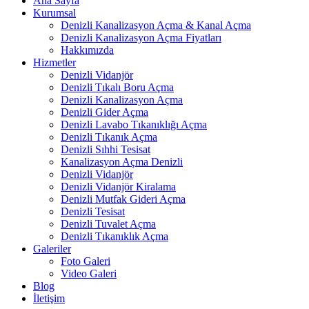
Ana Sayfa
Kurumsal
Denizli Kanalizasyon Açma & Kanal Açma
Denizli Kanalizasyon Açma Fiyatları
Hakkımızda
Hizmetler
Denizli Vidanjör
Denizli Tıkalı Boru Açma
Denizli Kanalizasyon Açma
Denizli Gider Açma
Denizli Lavabo Tıkanıklığı Açma
Denizli Tıkanık Açma
Denizli Sıhhi Tesisat
Kanalizasyon Açma Denizli
Denizli Vidanjör
Denizli Vidanjör Kiralama
Denizli Mutfak Gideri Açma
Denizli Tesisat
Denizli Tuvalet Açma
Denizli Tıkanıklık Açma
Galeriler
Foto Galeri
Video Galeri
Blog
İletişim