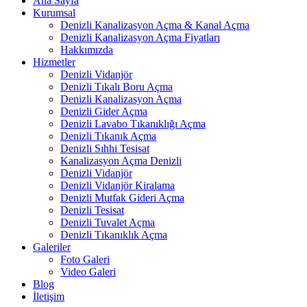
Ana Sayfa
Kurumsal
Denizli Kanalizasyon Açma & Kanal Açma
Denizli Kanalizasyon Açma Fiyatları
Hakkımızda
Hizmetler
Denizli Vidanjör
Denizli Tıkalı Boru Açma
Denizli Kanalizasyon Açma
Denizli Gider Açma
Denizli Lavabo Tıkanıklığı Açma
Denizli Tıkanık Açma
Denizli Sıhhi Tesisat
Kanalizasyon Açma Denizli
Denizli Vidanjör
Denizli Vidanjör Kiralama
Denizli Mutfak Gideri Açma
Denizli Tesisat
Denizli Tuvalet Açma
Denizli Tıkanıklık Açma
Galeriler
Foto Galeri
Video Galeri
Blog
İletişim