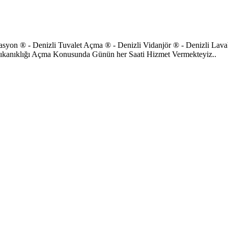
zasyon ® - Denizli Tuvalet Açma ® - Denizli Vidanjör ® - Denizli La
ıkanıklığı Açma Konusunda Günün her Saati Hizmet Vermekteyiz..