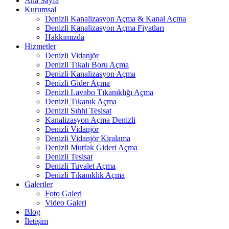
Ana Sayfa
Kurumsal
Denizli Kanalizasyon Açma & Kanal Açma
Denizli Kanalizasyon Açma Fiyatları
Hakkımızda
Hizmetler
Denizli Vidanjör
Denizli Tıkalı Boru Açma
Denizli Kanalizasyon Açma
Denizli Gider Açma
Denizli Lavabo Tıkanıklığı Açma
Denizli Tıkanık Açma
Denizli Sıhhi Tesisat
Kanalizasyon Açma Denizli
Denizli Vidanjör
Denizli Vidanjör Kiralama
Denizli Mutfak Gideri Açma
Denizli Tesisat
Denizli Tuvalet Açma
Denizli Tıkanıklık Açma
Galeriler
Foto Galeri
Video Galeri
Blog
İletişim